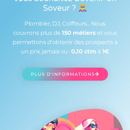
Soveur
?
Plombier, DJ, Coiffeurs... Nous
couvrons plus de
150 métiers
et vous
permettons d'obtenir des prospects à
un prix jamais vu :
0,10 ctm
à
1€
PLUS D'INFORMATIONS