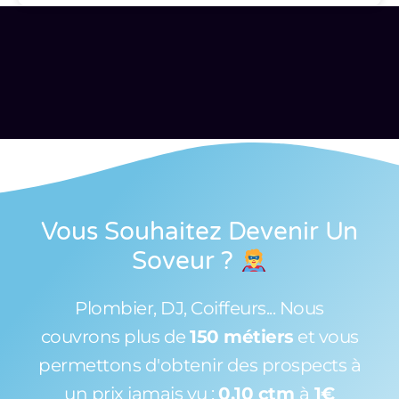
Vous Souhaitez Devenir Un
Soveur
?
Plombier, DJ, Coiffeurs... Nous
couvrons plus de
150 métiers
et vous
permettons d'obtenir des prospects à
un prix jamais vu :
0,10 ctm
à
1€