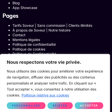
Blog
App Showcase
Pages
Tarifs Soveur | Sans commission | Clients illimités
À propos de Soveur | Notre histoire
Contact
Mentions légales
Politique de confidentialité
Politique de cookies
Politique de Confidentialité
Formulaire de contact
Nous respectons votre vie privée.
Blog
Notre histoire
Nous utilisons des cookies pour améliorer votre expérience
Programme Affiliation
de navigation, diffuser des publicités ou des contenus
Conditions générales d’utilisation
ACCUEIL
personnalisés et analyser notre trafic. En cliquant sur «
Onglets Zone Affilié
Tout accepter », vous consentez à notre utilisation des
Le Blog
cookies.
Politique relative aux cookies
Devenir pro
PERSONNALISER
REJETER
ACCEPTER