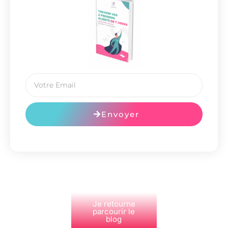
Envoyer
Je retourne
parcourir le
blog