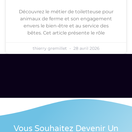
Découvrez le métier de toiletteuse pour
animaux de ferme et son engagement
envers le bien-être et au service des
bêtes. Cet article présente le rôle
thierry gremillet
28 avril 2026
Vous Souhaitez Devenir Un