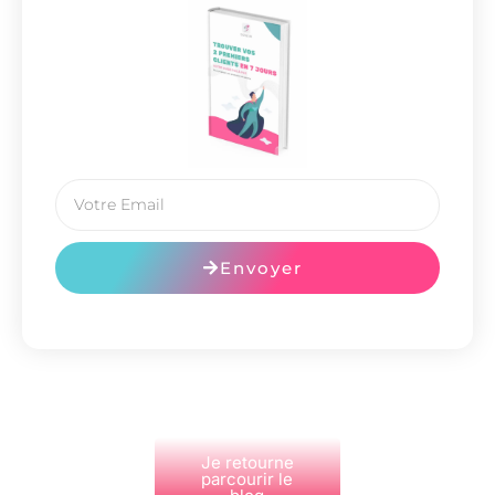
Envoyer
Je retourne
parcourir le