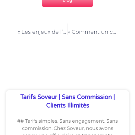
blog
PRÉCÉDENT
NEXT
« Les enjeux de l’éducation bienveillante : l’expertise d’un coach parental à Paris »
« Comment un coach parental à Paris peut vous aider à résoudre les conflits fraternels »
Découvrez Également
Tarifs Soveur | Sans Commission |
Clients Illimités
## Tarifs simples. Sans engagement. Sans
commission. Chez Soveur, nous avons