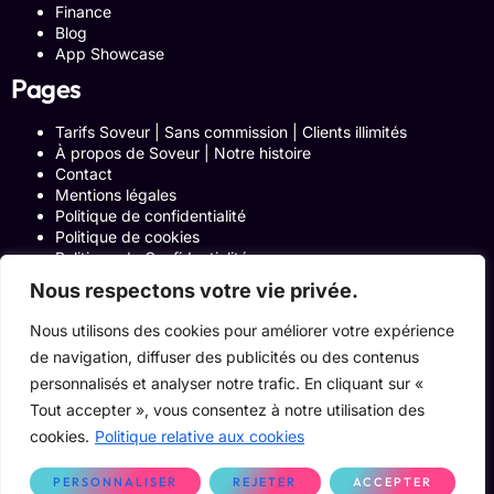
Finance
Blog
App Showcase
Pages
Tarifs Soveur | Sans commission | Clients illimités
À propos de Soveur | Notre histoire
Contact
Mentions légales
Politique de confidentialité
Politique de cookies
Politique de Confidentialité
Formulaire de contact
Nous respectons votre vie privée.
Blog
Notre histoire
Nous utilisons des cookies pour améliorer votre expérience
Programme Affiliation
de navigation, diffuser des publicités ou des contenus
Conditions générales d’utilisation
ACCUEIL
personnalisés et analyser notre trafic. En cliquant sur «
Onglets Zone Affilié
Tout accepter », vous consentez à notre utilisation des
Le Blog
cookies.
Politique relative aux cookies
Devenir pro
PERSONNALISER
REJETER
ACCEPTER