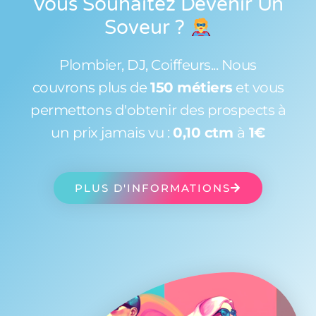
Vous Souhaitez Devenir Un
Soveur
?
Plombier, DJ, Coiffeurs... Nous
couvrons plus de
150 métiers
et vous
permettons d'obtenir des prospects à
un prix jamais vu :
0,10 ctm
à
1€
PLUS D'INFORMATIONS