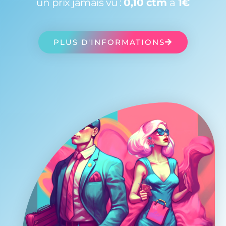
un prix jamais vu :
0,10 ctm
à
1€
PLUS D'INFORMATIONS