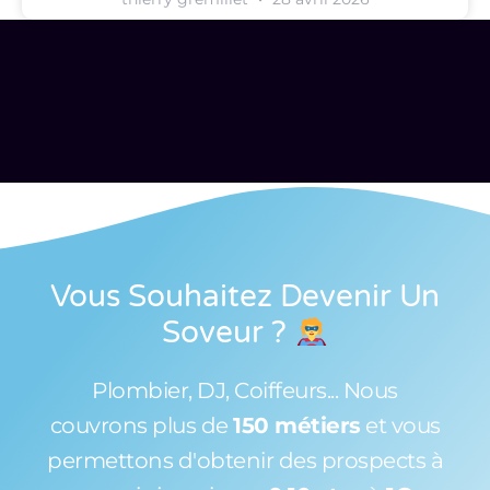
Vous Souhaitez Devenir Un
Soveur
?
Plombier, DJ, Coiffeurs... Nous
couvrons plus de
150 métiers
et vous
permettons d'obtenir des prospects à