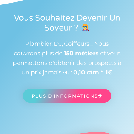
Vous Souhaitez Devenir Un
Soveur
?
Plombier, DJ, Coiffeurs... Nous
couvrons plus de
150 métiers
et vous
permettons d'obtenir des prospects à
un prix jamais vu :
0,10 ctm
à
1€
PLUS D'INFORMATIONS