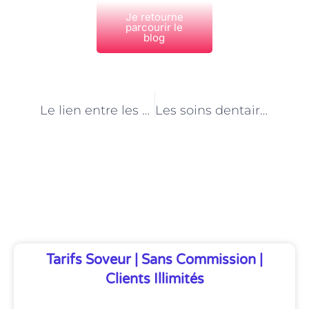
Je retourne
parcourir le
blog
PRÉCÉDENT
NEXT
Le lien entre les cliniques vétérinaires et les refuges pour animaux à Paris
Les soins dentaires pour animaux dans les cliniques vétérinaires de Paris
Découvrez Également
Tarifs Soveur | Sans Commission |
Clients Illimités