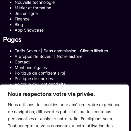
Nouvelle technologie
Métier et formation
Jeu en ligne
Finance
Blog
App Showcase
Pages
Tarifs Soveur | Sans commission | Clients illimités
À propos de Soveur | Notre histoire
Contact
Mentions légales
Politique de confidentialité
Politique de cookies
Politique de Confidentialité
Formulaire de contact
Nous respectons votre vie privée.
Blog
Notre histoire
Nous utilisons des cookies pour améliorer votre expérience
Programme Affiliation
de navigation, diffuser des publicités ou des contenus
Conditions générales d’utilisation
ACCUEIL
personnalisés et analyser notre trafic. En cliquant sur «
Onglets Zone Affilié
Tout accepter », vous consentez à notre utilisation des
Le Blog