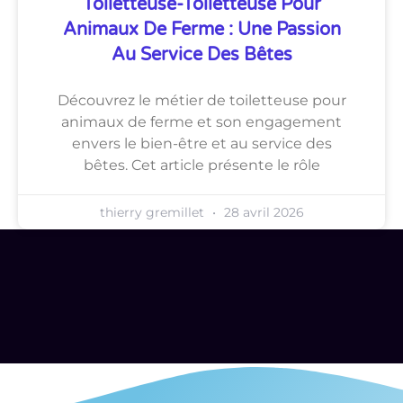
Toiletteuse-Toiletteuse Pour
Animaux De Ferme : Une Passion
Au Service Des Bêtes
Découvrez le métier de toiletteuse pour
animaux de ferme et son engagement
envers le bien-être et au service des
bêtes. Cet article présente le rôle
thierry gremillet
28 avril 2026