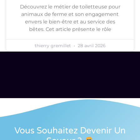
Découvrez le métier de toiletteuse pour
animaux de ferme et son engagement
envers le bien-être et au service des
bêtes. Cet article présente le rôle
thierry gremillet
28 avril 2026
Vous Souhaitez Devenir Un