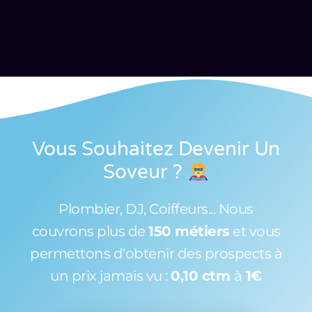
Vous Souhaitez Devenir Un
Soveur
?
Plombier, DJ, Coiffeurs... Nous
couvrons plus de
150 métiers
et vous
permettons d'obtenir des prospects à
un prix jamais vu :
0,10 ctm
à
1€