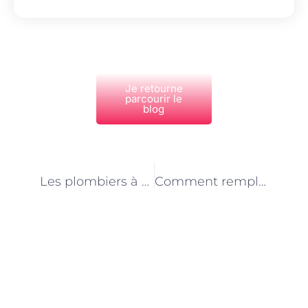
Je retourne
parcourir le
blog
PRÉCÉDENT
NEXT
Les plombiers à Paris sont-ils agréés par les assurances ?
Comment remplacer un robinet à Paris ?
Découvrez Également