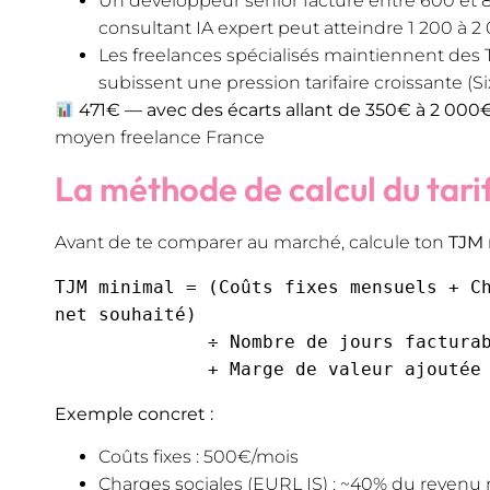
Un développeur senior facture entre 600 et 
consultant IA expert peut atteindre 1 200 à 2
Les freelances spécialisés maintiennent des T
subissent une pression tarifaire croissante 
471€ — avec des écarts allant de 350€ à 2 000€ 
moyen freelance France
La méthode de calcul du tari
Avant de te comparer au marché, calcule ton
TJM 
TJM minimal = (Coûts fixes mensuels + Ch
net souhaité) 

              ÷ Nombre de jours facturables/mois

Exemple concret :
Coûts fixes : 500€/mois
Charges sociales (EURL IS) : ~40% du revenu 