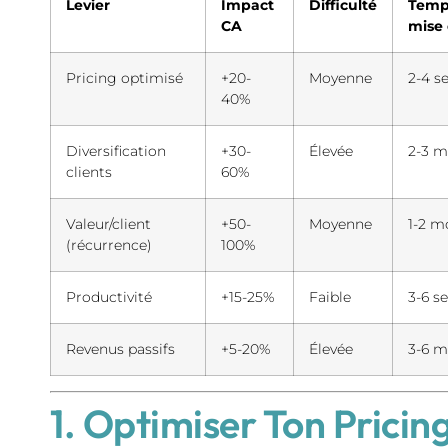
Levier
Impact
Difficulté
Temp
CA
mise 
Pricing optimisé
+20-
Moyenne
2-4 s
40%
Diversification
+30-
Élevée
2-3 m
clients
60%
Valeur/client
+50-
Moyenne
1-2 m
(récurrence)
100%
Productivité
+15-25%
Faible
3-6 s
Revenus passifs
+5-20%
Élevée
3-6 m
1. Optimiser Ton Pricing 