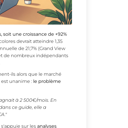
s, soit une croissance de +92%
lores devrait atteindre 1,35
 annuelle de 21,7% (Grand View
€ et de nombreux indépendants
.
nent-ils alors que le marché
, est unanime :
le problème
tagnait à 2 500€/mois. En
dans ce guide, elle a
CA."
 s'appuie sur les
analyses