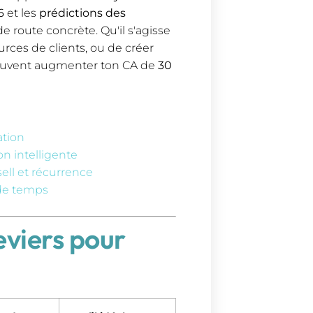
6
et les
prédictions des
e route concrète. Qu'il s'agisse
sources de clients, ou de créer
 peuvent augmenter ton CA de
30
ation
on intelligente
sell et récurrence
 de temps
eviers pour