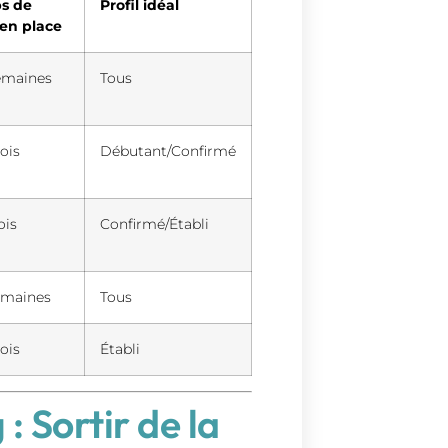
s de
Profil idéal
en place
emaines
Tous
ois
Débutant/Confirmé
ois
Confirmé/Établi
emaines
Tous
ois
Établi
: Sortir de la