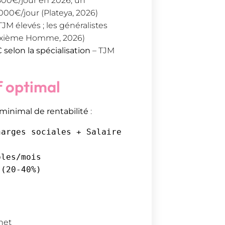
800€/jour en 2026, un
 000€/jour (Plateya, 2026)
JM élevés ; les généralistes
(Sixième Homme, 2026)
selon la spécialisation
– TJM
f optimal
minimal de rentabilité
:
arges sociales + Salaire 
net