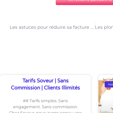
PRÉCÉDENT
Les astuces pour réduire sa facture de plomberie à Paris
Découvrez Également
Tarifs Soveur | Sans
Ap
Commission | Clients Illimités
## Tarifs simples. Sans
engagement. Sans commission.
Chez Soveur, nous avons conçu une