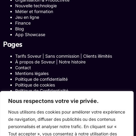
Nouvelle technologie
Métier et formation
Jeu en ligne
Finance
Blog
App Showcase
Pages
Tarifs Soveur | Sans commission | Clients illimités
À propos de Soveur | Notre histoire
Contact
Mentions légales
Politique de confidentialité
Politique de cookies
Politique de Confidentialité
Formulaire de contact
Nous respectons votre vie privée.
Blog
Notre histoire
Nous utilisons des cookies pour améliorer votre expérience
Programme Affiliation
de navigation, diffuser des publicités ou des contenus
Conditions générales d’utilisation
ACCUEIL
personnalisés et analyser notre trafic. En cliquant sur «
Onglets Zone Affilié
Tout accepter », vous consentez à notre utilisation des