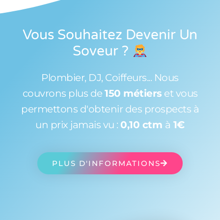
Vous Souhaitez Devenir Un
Soveur
?
Plombier, DJ, Coiffeurs... Nous
couvrons plus de
150 métiers
et vous
permettons d'obtenir des prospects à
un prix jamais vu :
0,10 ctm
à
1€
PLUS D'INFORMATIONS