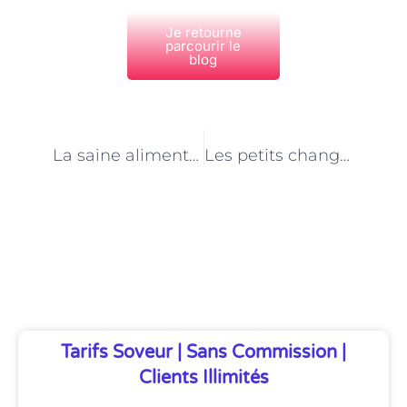
Je retourne
parcourir le
blog
PRÉCÉDENT
NEXT
La saine alimentation: une façon de contourner la maladie
Les petits changements à adopter pour améliorer votre qualité de vie
Découvrez Également
Tarifs Soveur | Sans Commission |
Clients Illimités