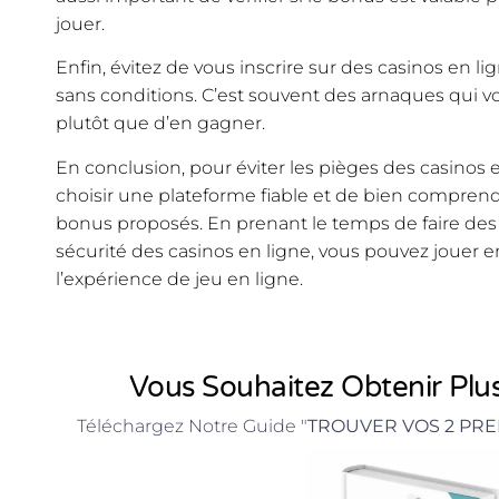
jouer.
Enfin, évitez de vous inscrire sur des casinos en l
sans conditions. C’est souvent des arnaques qui vo
plutôt que d’en gagner.
En conclusion, pour éviter les pièges des casinos e
choisir une plateforme fiable et de bien comprend
bonus proposés. En prenant le temps de faire des r
sécurité des casinos en ligne, vous pouvez jouer en
l’expérience de jeu en ligne.
Vous Souhaitez Obtenir Plus
Téléchargez Notre Guide "
TROUVER VOS 2 PRE