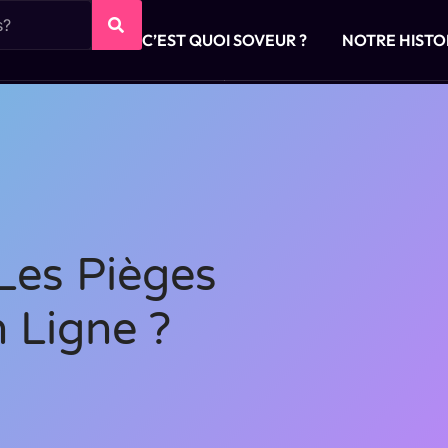
C’EST QUOI SOVEUR ?
NOTRE HISTO
Les Pièges
 Ligne ?