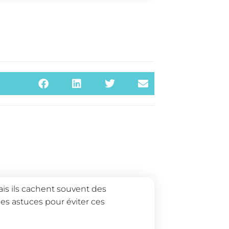
ais ils cachent souvent des
des astuces pour éviter ces