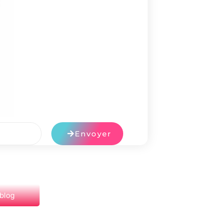
Envoyer
 blog