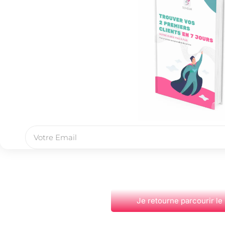
Je retourne parcourir le