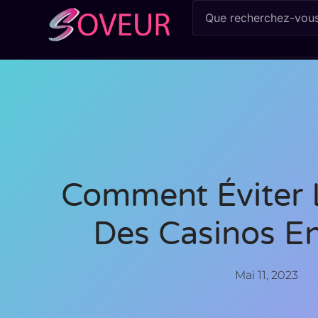
Comment Éviter 
Des Casinos En
Mai 11, 2023