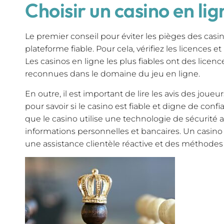
Choisir un casino en lig
Le premier conseil pour éviter les pièges des casin
plateforme fiable. Pour cela, vérifiez les licences 
Les casinos en ligne les plus fiables ont des licenc
reconnues dans le domaine du jeu en ligne.
En outre, il est important de lire les avis des joue
pour savoir si le casino est fiable et digne de co
que le casino utilise une technologie de sécurité
informations personnelles et bancaires. Un casino 
une assistance clientèle réactive et des méthode