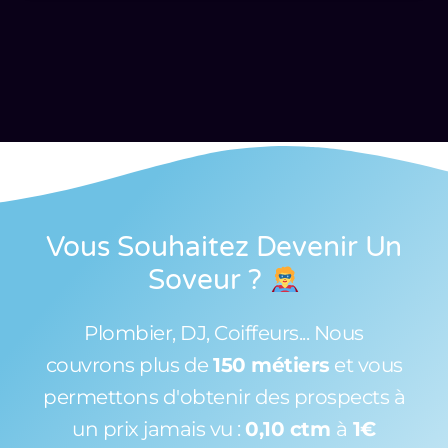
Vous Souhaitez Devenir Un
Soveur
?
Plombier, DJ, Coiffeurs... Nous
couvrons plus de
150 métiers
et vous
permettons d'obtenir des prospects à
un prix jamais vu :
0,10 ctm
à
1€