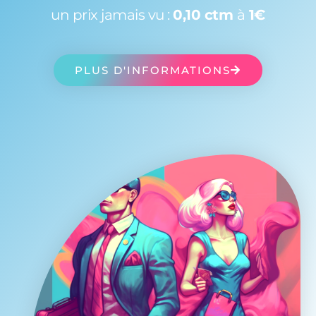
un prix jamais vu :
0,10 ctm
à
1€
PLUS D'INFORMATIONS