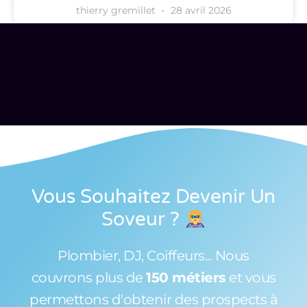
thierry gremillet
28 avril 2026
Vous Souhaitez Devenir Un
Soveur
?
Plombier, DJ, Coiffeurs... Nous
couvrons plus de
150 métiers
et vous
permettons d'obtenir des prospects à