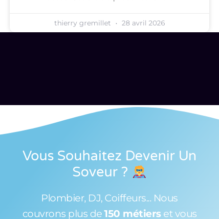
thierry gremillet
28 avril 2026
Vous Souhaitez Devenir Un
Soveur
?
Plombier, DJ, Coiffeurs... Nous
couvrons plus de
150 métiers
et vous