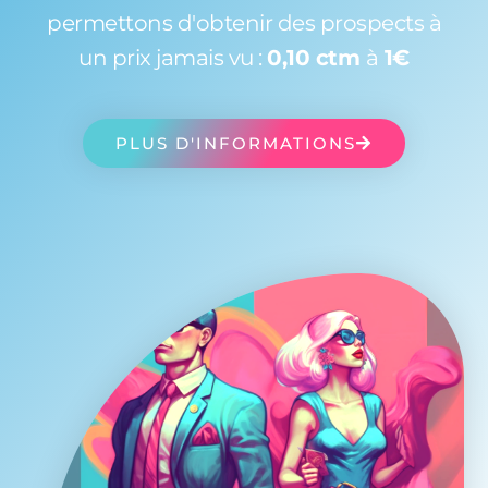
permettons d'obtenir des prospects à
un prix jamais vu :
0,10 ctm
à
1€
PLUS D'INFORMATIONS