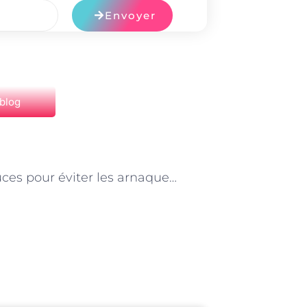
Envoyer
 blog
NEXT
Les astuces pour éviter les arnaques des serruriers