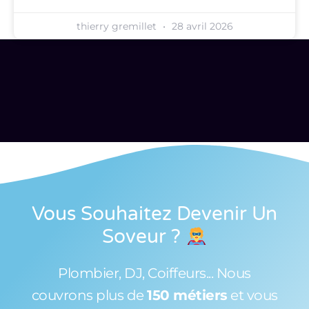
thierry gremillet
28 avril 2026
Vous Souhaitez Devenir Un
Soveur
?
Plombier, DJ, Coiffeurs... Nous
couvrons plus de
150 métiers
et vous