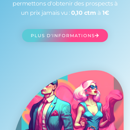
permettons d'obtenir des prospects à
un prix jamais vu :
0,10 ctm
à
1€
PLUS D'INFORMATIONS