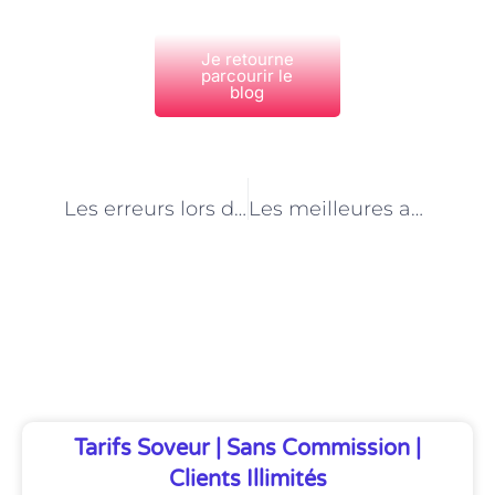
Je retourne
parcourir le
blog
PRÉCÉDENT
NEXT
Les erreurs lors de la facturation en tant que secrétaire à domicile à Paris
Les meilleures astuces pour gérer les appels téléphoniques en tant que secrétaire à domicile à Paris
Découvrez Également
Tarifs Soveur | Sans Commission |
Clients Illimités