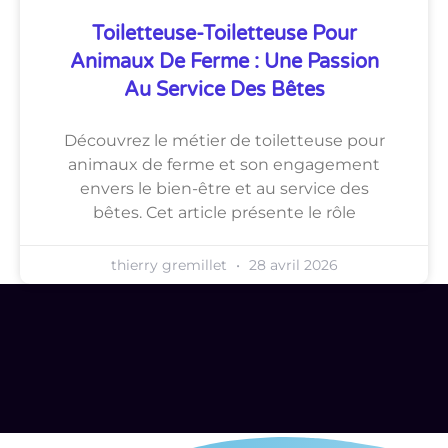
Toiletteuse-Toiletteuse Pour
Animaux De Ferme : Une Passion
Au Service Des Bêtes
Découvrez le métier de toiletteuse pour
animaux de ferme et son engagement
envers le bien-être et au service des
bêtes. Cet article présente le rôle
thierry gremillet
28 avril 2026