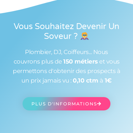
Vous Souhaitez Devenir Un
Soveur
?
Plombier, DJ, Coiffeurs... Nous
couvrons plus de
150 métiers
et vous
permettons d'obtenir des prospects à
un prix jamais vu :
0,10 ctm
à
1€
PLUS D'INFORMATIONS