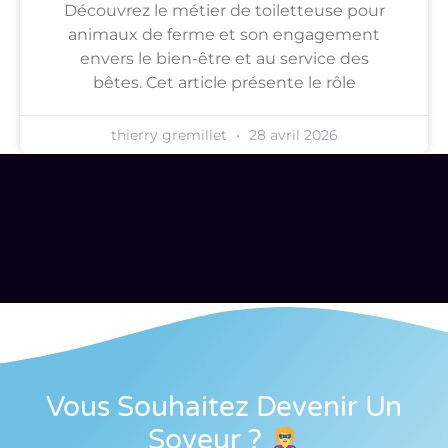
Découvrez le métier de toiletteuse pour
animaux de ferme et son engagement
envers le bien-être et au service des
bêtes. Cet article présente le rôle
thierry gremillet
28 avril 2026
Vous Souhaitez Devenir Un
Soveur
?