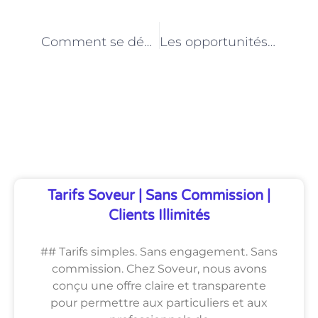
PRÉCÉDENT
NEXT
Comment se démarquer en tant qu’aide vétérinaire dans le marché concurrentiel parisien
Les opportunités de carrière pour les aides vétérinaires dans les refuges animaliers parisiens
Découvrez Également
Tarifs Soveur | Sans Commission |
Clients Illimités
## Tarifs simples. Sans engagement. Sans
commission. Chez Soveur, nous avons
conçu une offre claire et transparente
pour permettre aux particuliers et aux