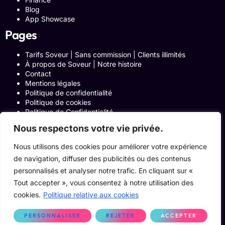
Blog
App Showcase
Pages
Tarifs Soveur | Sans commission | Clients illimités
À propos de Soveur | Notre histoire
Contact
Mentions légales
Politique de confidentialité
Politique de cookies
Politique de Confidentialité
Formulaire de contact
Nous respectons votre vie privée.
Blog
Notre histoire
Nous utilisons des cookies pour améliorer votre expérience
Programme Affiliation
de navigation, diffuser des publicités ou des contenus
Conditions générales d’utilisation
ACCUEIL
personnalisés et analyser notre trafic. En cliquant sur «
Onglets Zone Affilié
Tout accepter », vous consentez à notre utilisation des
Le Blog
cookies.
Politique relative aux cookies
Devenir pro
PERSONNALISER
REJETER
ACCEPTER