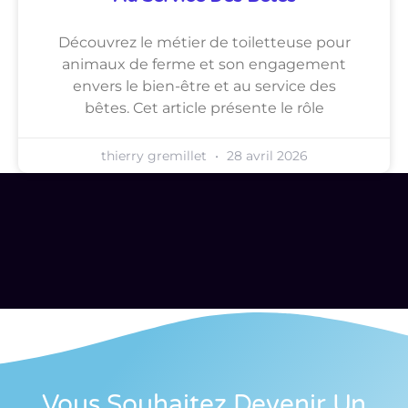
Découvrez le métier de toiletteuse pour
animaux de ferme et son engagement
envers le bien-être et au service des
bêtes. Cet article présente le rôle
thierry gremillet
28 avril 2026
Vous Souhaitez Devenir Un