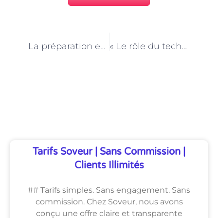
PRÉCÉDENT
NEXT
La préparation et l’administration des médicaments : le rôle du technicien en animalerie à Paris
« Le rôle du technicien en animalerie dans l’identification et le marquage des animaux à Paris »
Découvrez Également
Tarifs Soveur | Sans Commission |
Clients Illimités
## Tarifs simples. Sans engagement. Sans
commission. Chez Soveur, nous avons
conçu une offre claire et transparente