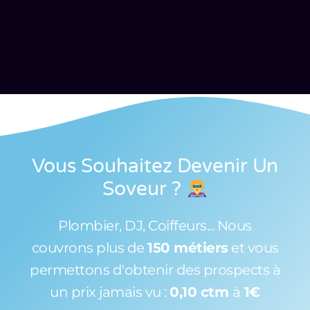
Vous Souhaitez Devenir Un
Soveur
?
Plombier, DJ, Coiffeurs... Nous
couvrons plus de
150 métiers
et vous
permettons d'obtenir des prospects à
un prix jamais vu :
0,10 ctm
à
1€