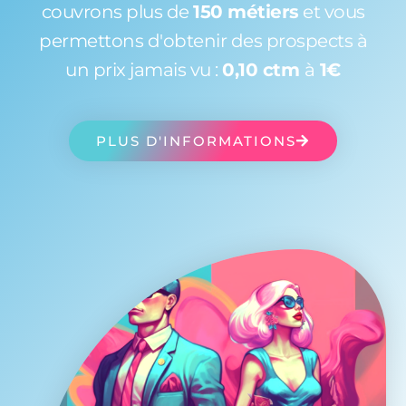
couvrons plus de
150 métiers
et vous
permettons d'obtenir des prospects à
un prix jamais vu :
0,10 ctm
à
1€
PLUS D'INFORMATIONS