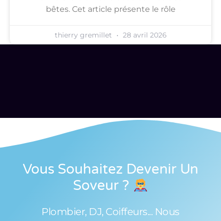
bêtes. Cet article présente le rôle
thierry gremillet
28 avril 2026
Vous Souhaitez Devenir Un
Soveur
?
Plombier, DJ, Coiffeurs... Nous