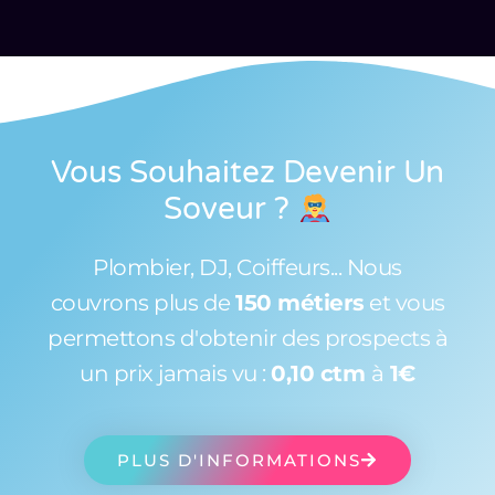
Vous Souhaitez Devenir Un
Soveur
?
Plombier, DJ, Coiffeurs... Nous
couvrons plus de
150 métiers
et vous
permettons d'obtenir des prospects à
un prix jamais vu :
0,10 ctm
à
1€
PLUS D'INFORMATIONS