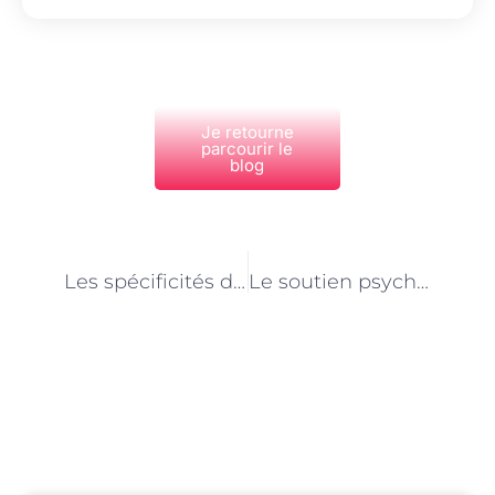
Je retourne
parcourir le
blog
PRÉCÉDENT
NEXT
Les spécificités de l’aide à domicile pour les personnes atteintes de troubles cognitifs à Paris
Le soutien psychologique des aides à domicile à Paris : prendre soin des professionnels
Découvrez Également