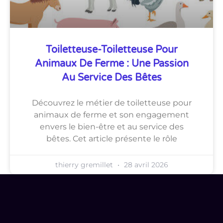
Toiletteuse-Toiletteuse Pour
Animaux De Ferme : Une Passion
Au Service Des Bêtes
Découvrez le métier de toiletteuse pour
animaux de ferme et son engagement
envers le bien-être et au service des
bêtes. Cet article présente le rôle
thierry gremillet
28 avril 2026