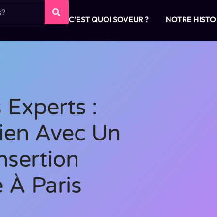
C’EST QUOI SOVEUR ?
NOTRE HISTO
 Experts :
tien Avec Un
nsertion
e À Paris