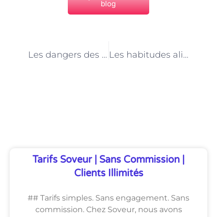
blog
PRÉCÉDENT
NEXT
Les dangers des régimes restrictifs : les recommandations d’un nutritionniste à Paris
Les habitudes alimentaires à adopter pour améliorer sa santé selon les nutritionnistes parisiens
Découvrez Également
Tarifs Soveur | Sans Commission |
Clients Illimités
## Tarifs simples. Sans engagement. Sans
commission. Chez Soveur, nous avons