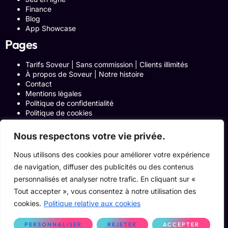
Finance
Blog
App Showcase
Pages
Tarifs Soveur | Sans commission | Clients illimités
À propos de Soveur | Notre histoire
Contact
Mentions légales
Politique de confidentialité
Politique de cookies
Politique de Confidentialité
Formulaire de contact
Nous respectons votre vie privée.
Blog
Notre histoire
Nous utilisons des cookies pour améliorer votre expérience
Programme Affiliation
de navigation, diffuser des publicités ou des contenus
Conditions générales d’utilisation
personnalisés et analyser notre trafic. En cliquant sur «
ACCUEIL
Onglets Zone Affilié
Tout accepter », vous consentez à notre utilisation des
Le Blog
cookies.
Politique relative aux cookies
Devenir pro
PERSONNALISER
REJETER
ACCEPTER