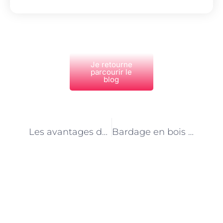
Je retourne
parcourir le
blog
PRÉCÉDENT
NEXT
Les avantages des services de coiffure à domicile pour les personnes âgées
Bardage en bois : techniques de pose sur les façades
Découvrez Également