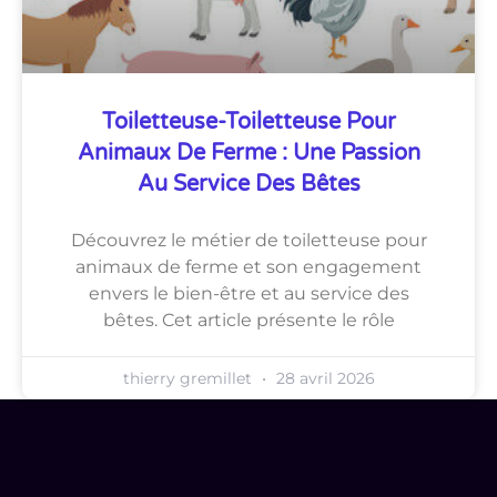
Toiletteuse-Toiletteuse Pour
Animaux De Ferme : Une Passion
Au Service Des Bêtes
Découvrez le métier de toiletteuse pour
animaux de ferme et son engagement
envers le bien-être et au service des
bêtes. Cet article présente le rôle
thierry gremillet
28 avril 2026