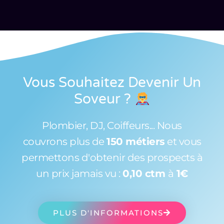
Vous Souhaitez Devenir Un
Soveur
?
Plombier, DJ, Coiffeurs... Nous
couvrons plus de
150 métiers
et vous
permettons d'obtenir des prospects à
un prix jamais vu :
0,10 ctm
à
1€
PLUS D'INFORMATIONS