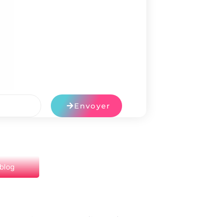
Envoyer
 blog
NEXT