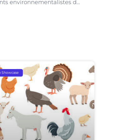
Les agents environnementalistes de Paris et la préservation des zones humides
p Showcase