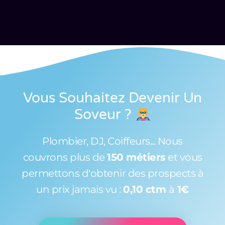
Vous Souhaitez Devenir Un
Soveur
?
Plombier, DJ, Coiffeurs... Nous
couvrons plus de
150 métiers
et vous
permettons d'obtenir des prospects à
un prix jamais vu :
0,10 ctm
à
1€