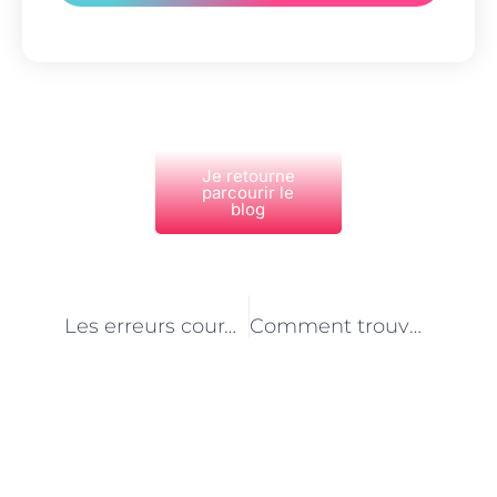
Je retourne
parcourir le
blog
PRÉCÉDENT
NEXT
Les erreurs courantes à éviter lors de la pose de plaques de plâtre à Paris
Comment trouver un plombier à Paris en cas d’urgence ?
Découvrez Également