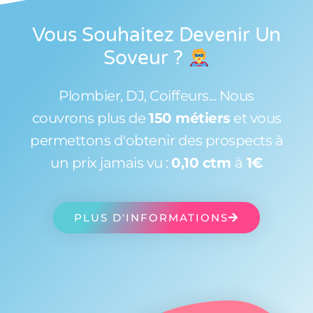
Vous Souhaitez Devenir Un
Soveur
?
Plombier, DJ, Coiffeurs... Nous
couvrons plus de
150 métiers
et vous
permettons d'obtenir des prospects à
un prix jamais vu :
0,10 ctm
à
1€
PLUS D'INFORMATIONS