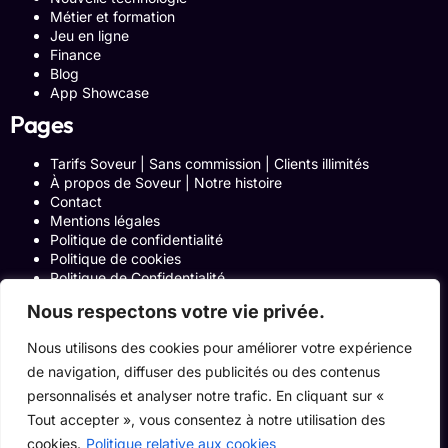
Métier et formation
Jeu en ligne
Finance
Blog
App Showcase
Pages
Tarifs Soveur | Sans commission | Clients illimités
À propos de Soveur | Notre histoire
Contact
Mentions légales
Politique de confidentialité
Politique de cookies
Politique de Confidentialité
Formulaire de contact
Nous respectons votre vie privée.
Blog
Notre histoire
Nous utilisons des cookies pour améliorer votre expérience
Programme Affiliation
de navigation, diffuser des publicités ou des contenus
Conditions générales d’utilisation
ACCUEIL
personnalisés et analyser notre trafic. En cliquant sur «
Onglets Zone Affilié
Tout accepter », vous consentez à notre utilisation des
Le Blog
cookies.
Politique relative aux cookies