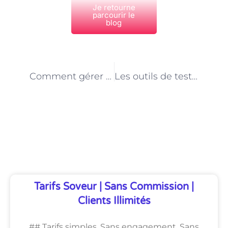
Je retourne
parcourir le
blog
PRÉCÉDENT
NEXT
Comment gérer efficacement les projets de développement d’applications mobiles à Paris
Les outils de test et de débogage pour les développeurs d’applications mobiles à Paris
Découvrez Également
Tarifs Soveur | Sans Commission |
Clients Illimités
## Tarifs simples. Sans engagement. Sans