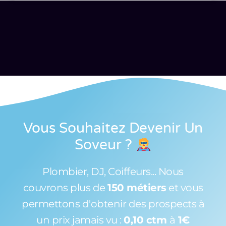
Vous Souhaitez Devenir Un
Soveur
?
Plombier, DJ, Coiffeurs... Nous
couvrons plus de
150 métiers
et vous
permettons d'obtenir des prospects à
un prix jamais vu :
0,10 ctm
à
1€