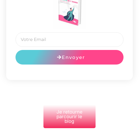
Envoyer
Je retourne
parcourir le
blog