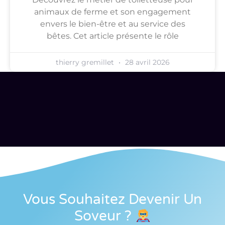
animaux de ferme et son engagement
envers le bien-être et au service des
bêtes. Cet article présente le rôle
thierry gremillet
28 avril 2026
Vous Souhaitez Devenir Un
Soveur
?