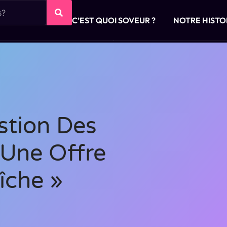
C’EST QUOI SOVEUR ?
NOTRE HISTO
stion Des
 Une Offre
îche »