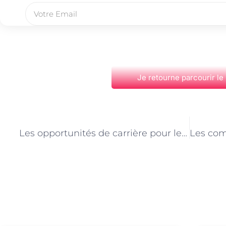
Je retourne parcourir le
PRÉCÉDENT
Les opportunités de carrière pour les aides vétérinaires dans les refuges animaliers parisiens
Découvrez Également