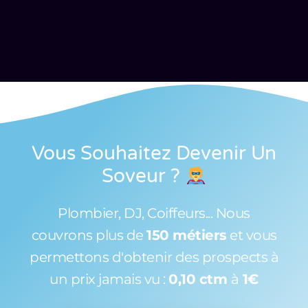
Vous Souhaitez Devenir Un
Soveur
?
Plombier, DJ, Coiffeurs... Nous
couvrons plus de
150 métiers
et vous
permettons d'obtenir des prospects à
un prix jamais vu :
0,10 ctm
à
1€