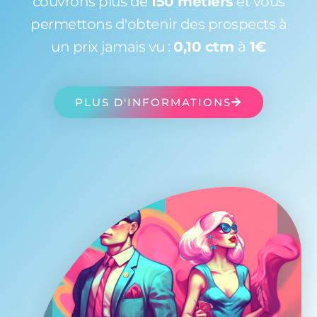
couvrons plus de
150 métiers
et vous
permettons d'obtenir des prospects à
un prix jamais vu :
0,10 ctm
à
1€
PLUS D'INFORMATIONS