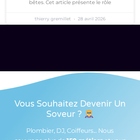
bêtes. Cet article présente le rôle
thierry gremillet
28 avril 2026
Vous Souhaitez Devenir Un
Soveur
?
Plombier, DJ, Coiffeurs... Nous