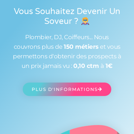
Vous Souhaitez Devenir Un
Soveur
?
Plombier, DJ, Coiffeurs... Nous
couvrons plus de
150 métiers
et vous
permettons d'obtenir des prospects à
un prix jamais vu :
0,10 ctm
à
1€
PLUS D'INFORMATIONS