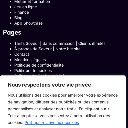
Métier et formation
Jeu en ligne
Finance
Blog
App Showcase
Pages
Tarifs Soveur | Sans commission | Clients illimités
À propos de Soveur | Notre histoire
Contact
Mentions légales
Politique de confidentialité
Politique de cookies
Politique de Confidentialité
Formulaire de contact
Nous respectons votre vie privée.
Blog
Notre histoire
Nous utilisons des cookies pour améliorer votre expérience
Programme Affiliation
de navigation, diffuser des publicités ou des contenus
Conditions générales d’utilisation
ACCUEIL
personnalisés et analyser notre trafic. En cliquant sur «
Onglets Zone Affilié
Tout accepter », vous consentez à notre utilisation des
Le Blog
cookies.
Politique relative aux cookies
Devenir pro