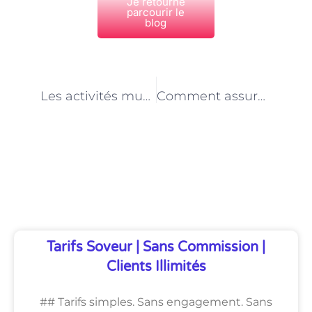
Je retourne
parcourir le
blog
PRÉCÉDENT
NEXT
Les activités musicales et artistiques stimulantes proposées par les intervenants à domicile à Paris
Comment assurer la continuité éducative en tant qu’intervenant à domicile pour enfants à Paris
Découvrez Également
Tarifs Soveur | Sans Commission |
Clients Illimités
## Tarifs simples. Sans engagement. Sans