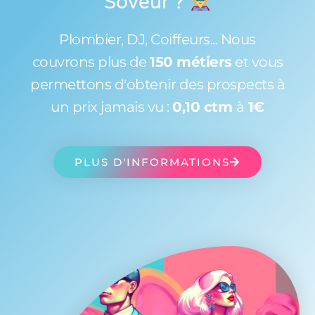
Soveur
?
Plombier, DJ, Coiffeurs... Nous
couvrons plus de
150 métiers
et vous
permettons d'obtenir des prospects à
un prix jamais vu :
0,10 ctm
à
1€
PLUS D'INFORMATIONS