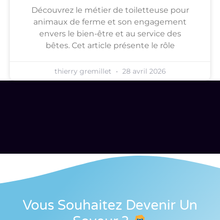
Découvrez le métier de toiletteuse pour
animaux de ferme et son engagement
envers le bien-être et au service des
bêtes. Cet article présente le rôle
thierry gremillet
28 avril 2026
Vous Souhaitez Devenir Un