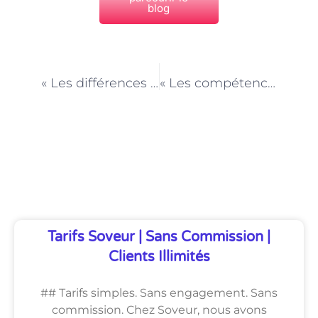
blog
PRÉCÉDENT
NEXT
« Les différences culturelles à prendre en compte en tant qu’Employé de maison à Paris »
« Les compétences en gestion du stress pour un Employé de maison à Paris »
Découvrez Également
Tarifs Soveur | Sans Commission |
Clients Illimités
## Tarifs simples. Sans engagement. Sans
commission. Chez Soveur, nous avons