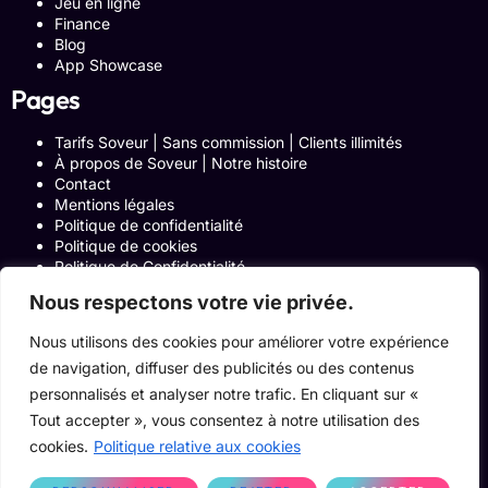
Jeu en ligne
Finance
Blog
App Showcase
Pages
Tarifs Soveur | Sans commission | Clients illimités
À propos de Soveur | Notre histoire
Contact
Mentions légales
Politique de confidentialité
Politique de cookies
Politique de Confidentialité
Formulaire de contact
Nous respectons votre vie privée.
Blog
Notre histoire
Nous utilisons des cookies pour améliorer votre expérience
Programme Affiliation
de navigation, diffuser des publicités ou des contenus
Conditions générales d’utilisation
ACCUEIL
personnalisés et analyser notre trafic. En cliquant sur «
Onglets Zone Affilié
Tout accepter », vous consentez à notre utilisation des
Le Blog
cookies.
Politique relative aux cookies
Devenir pro