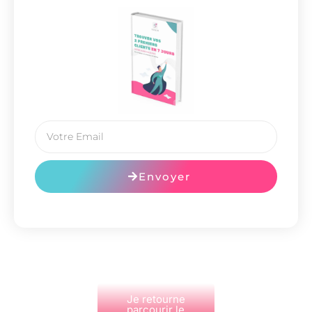
Envoyer
Je retourne
parcourir le