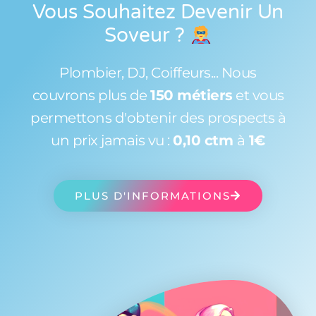
Vous Souhaitez Devenir Un
Soveur
?
Plombier, DJ, Coiffeurs... Nous
couvrons plus de
150 métiers
et vous
permettons d'obtenir des prospects à
un prix jamais vu :
0,10 ctm
à
1€
PLUS D'INFORMATIONS