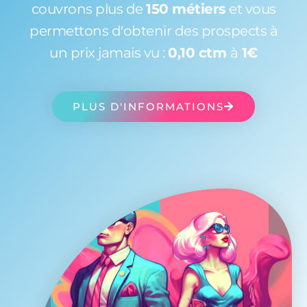
couvrons plus de
150 métiers
et vous
permettons d'obtenir des prospects à
un prix jamais vu :
0,10 ctm
à
1€
PLUS D'INFORMATIONS