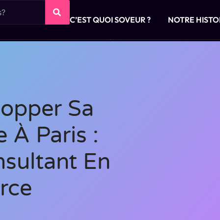
C’EST QUOI SOVEUR ?
NOTRE HISTO
opper Sa
 À Paris :
nsultant En
rce