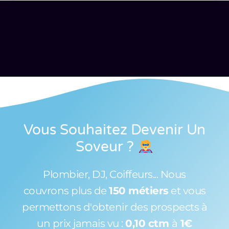
Vous Souhaitez Devenir Un
Soveur
?
Plombier, DJ, Coiffeurs... Nous
couvrons plus de
150 métiers
et vous
permettons d'obtenir des prospects à
un prix jamais vu :
0,10 ctm
à
1€