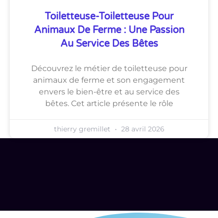
Toiletteuse-Toiletteuse Pour
Animaux De Ferme : Une Passion
Au Service Des Bêtes
Découvrez le métier de toiletteuse pour
animaux de ferme et son engagement
envers le bien-être et au service des
bêtes. Cet article présente le rôle
thierry gremillet
28 avril 2026