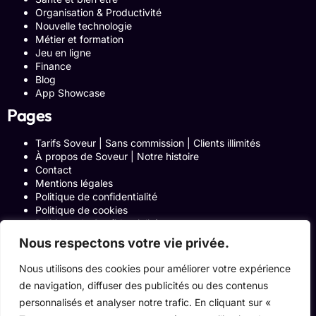
Organisation & Productivité
Nouvelle technologie
Métier et formation
Jeu en ligne
Finance
Blog
App Showcase
Pages
Tarifs Soveur | Sans commission | Clients illimités
À propos de Soveur | Notre histoire
Contact
Mentions légales
Politique de confidentialité
Politique de cookies
Politique de Confidentialité
Formulaire de contact
Nous respectons votre vie privée.
Blog
Notre histoire
Nous utilisons des cookies pour améliorer votre expérience
Programme Affiliation
de navigation, diffuser des publicités ou des contenus
Conditions générales d’utilisation
personnalisés et analyser notre trafic. En cliquant sur «
ACCUEIL