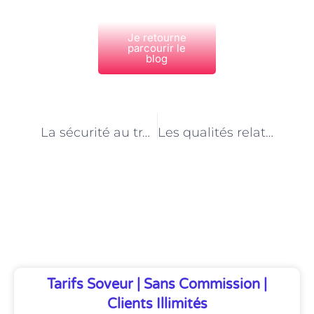
Je retourne
parcourir le
blog
PRÉCÉDENT
NEXT
La sécurité au travail pour un peintre en bâtiment : les règles à suivre
Les qualités relationnelles nécessaires pour un peintre en bâtiment
Découvrez Également
Tarifs Soveur | Sans Commission |
Clients Illimités