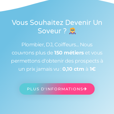
Vous Souhaitez Devenir Un
Soveur
?
Plombier, DJ, Coiffeurs... Nous
couvrons plus de
150 métiers
et vous
permettons d'obtenir des prospects à
un prix jamais vu :
0,10 ctm
à
1€
PLUS D'INFORMATIONS