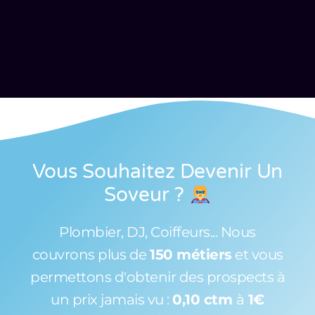
Vous Souhaitez Devenir Un
Soveur
?
Plombier, DJ, Coiffeurs... Nous
couvrons plus de
150 métiers
et vous
permettons d'obtenir des prospects à
un prix jamais vu :
0,10 ctm
à
1€