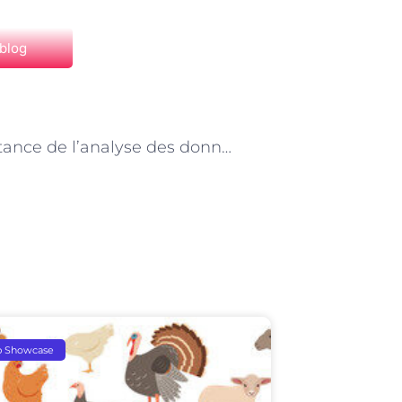
 blog
NEXT
L’importance de l’analyse des données en e-commerce à Paris : perspectives du consultant
p Showcase