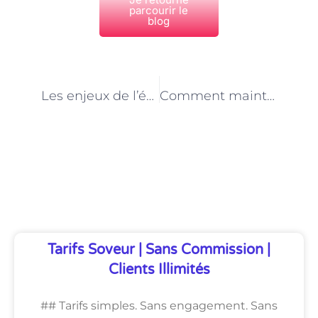
parcourir le
blog
PRÉCÉDENT
NEXT
Les enjeux de l’éthique animale dans la pratique quotidienne des aides vétérinaires à Paris
Comment maintenir sa passion pour les animaux en tant qu’aide vétérinaire à Paris
Découvrez Également
Tarifs Soveur | Sans Commission |
Clients Illimités
## Tarifs simples. Sans engagement. Sans