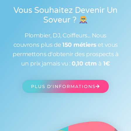
Vous Souhaitez Devenir Un
Soveur
?
Plombier, DJ, Coiffeurs... Nous
couvrons plus de
150 métiers
et vous
permettons d'obtenir des prospects à
un prix jamais vu :
0,10 ctm
à
1€
PLUS D'INFORMATIONS