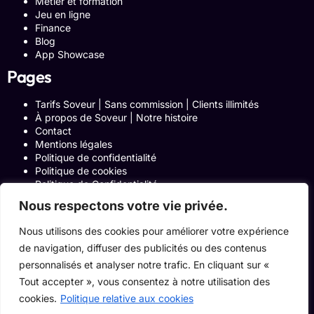
Métier et formation
Jeu en ligne
Finance
Blog
App Showcase
Pages
Tarifs Soveur | Sans commission | Clients illimités
À propos de Soveur | Notre histoire
Contact
Mentions légales
Politique de confidentialité
Politique de cookies
Politique de Confidentialité
Formulaire de contact
Nous respectons votre vie privée.
Blog
Notre histoire
Nous utilisons des cookies pour améliorer votre expérience
Programme Affiliation
de navigation, diffuser des publicités ou des contenus
Conditions générales d’utilisation
ACCUEIL
personnalisés et analyser notre trafic. En cliquant sur «
Onglets Zone Affilié
Tout accepter », vous consentez à notre utilisation des
Le Blog
cookies.
Politique relative aux cookies
Devenir pro