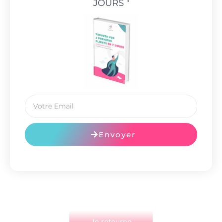
JOURS
"
Envoyer
Je retourne