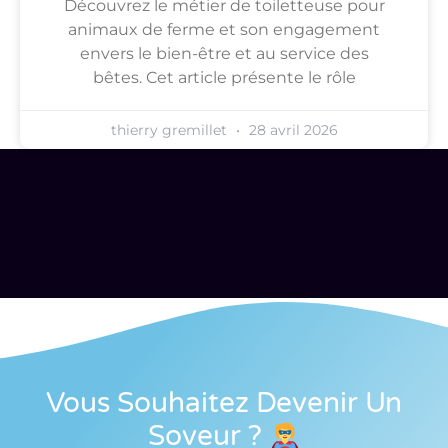
Découvrez le métier de toiletteuse pour
animaux de ferme et son engagement
envers le bien-être et au service des
bêtes. Cet article présente le rôle
thierry gremillet
28 avril 2026
Vous Souhaitez Devenir Un
Soveur
?