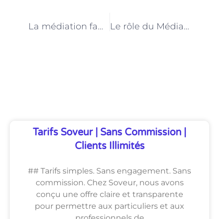
PRÉCÉDENT
NEXT
La médiation familiale à Paris : un accompagnement sur mesure pour les familles
Le rôle du Médiateur familial à Paris dans la résolution des conflits intergénérationnels
Découvrez Également
Tarifs Soveur | Sans Commission |
Clients Illimités
## Tarifs simples. Sans engagement. Sans
commission. Chez Soveur, nous avons
conçu une offre claire et transparente
pour permettre aux particuliers et aux
professionnels de