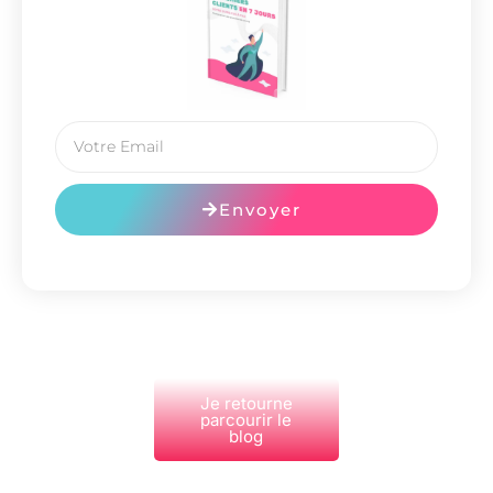
Envoyer
Je retourne
parcourir le
blog