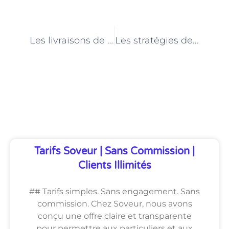
PRÉCÉDENT
NEXT
Les livraisons de produits bio et locaux à Paris : une demande croissante pour les livreurs
Les stratégies de fidélisation de la clientèle pour les livreurs de cours à domicile à Paris
Découvrez Également
Tarifs Soveur | Sans Commission |
Clients Illimités
## Tarifs simples. Sans engagement. Sans
commission. Chez Soveur, nous avons
conçu une offre claire et transparente
pour permettre aux particuliers et aux