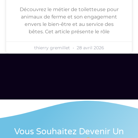
Découvrez le métier de toiletteuse pour
animaux de ferme et son engagement
envers le bien-être et au service des
bêtes. Cet article présente le rôle
thierry gremillet
28 avril 2026
Vous Souhaitez Devenir Un