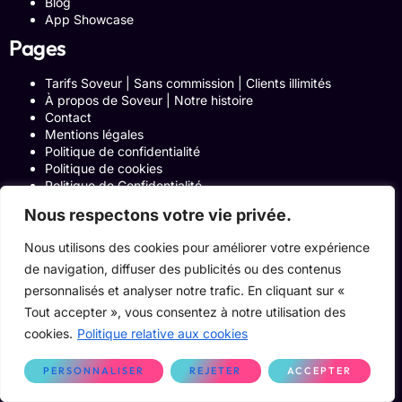
Blog
App Showcase
Pages
Tarifs Soveur | Sans commission | Clients illimités
À propos de Soveur | Notre histoire
Contact
Mentions légales
Politique de confidentialité
Politique de cookies
Politique de Confidentialité
Formulaire de contact
Nous respectons votre vie privée.
Blog
Notre histoire
Nous utilisons des cookies pour améliorer votre expérience
Programme Affiliation
de navigation, diffuser des publicités ou des contenus
Conditions générales d’utilisation
ACCUEIL
personnalisés et analyser notre trafic. En cliquant sur «
Onglets Zone Affilié
Tout accepter », vous consentez à notre utilisation des
Le Blog
cookies.
Politique relative aux cookies
Devenir pro
PERSONNALISER
REJETER
ACCEPTER