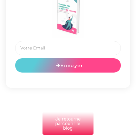
Envoyer
Je retourne
parcourir le
blog