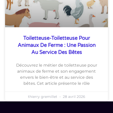
Toiletteuse-Toiletteuse Pour
Animaux De Ferme : Une Passion
Au Service Des Bêtes
Découvrez le métier de toiletteuse pour
animaux de ferme et son engagement
envers le bien-être et au service des
bêtes. Cet article présente le rôle
thierry gremillet
28 avril 2026