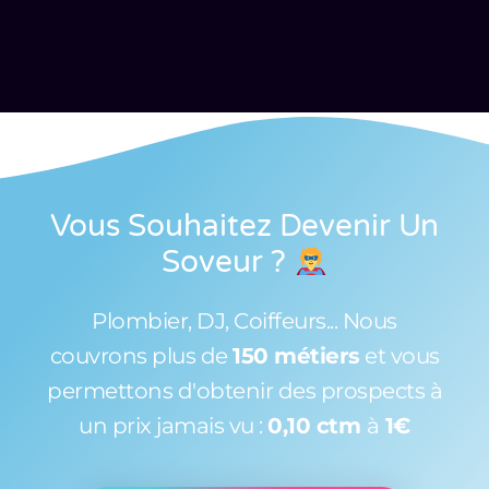
Vous Souhaitez Devenir Un
Soveur
?
Plombier, DJ, Coiffeurs... Nous
couvrons plus de
150 métiers
et vous
permettons d'obtenir des prospects à
un prix jamais vu :
0,10 ctm
à
1€