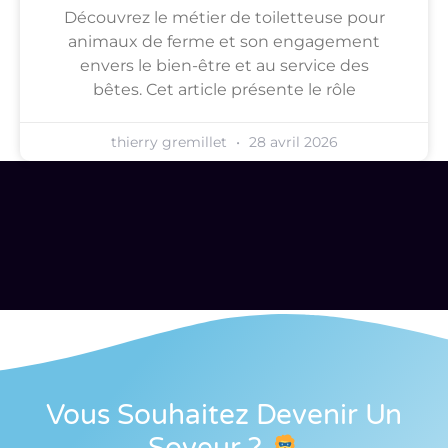
Découvrez le métier de toiletteuse pour
animaux de ferme et son engagement
envers le bien-être et au service des
bêtes. Cet article présente le rôle
thierry gremillet
28 avril 2026
Vous Souhaitez Devenir Un
Soveur
?